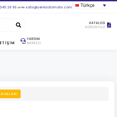
Türkçe
 345 26 93
satis@yenkaotomotiv.com
ya da
KATALOG
GÖRÜNTÜLE
YARDIM
LETIŞIM
MERKEZI
AKIMLARI