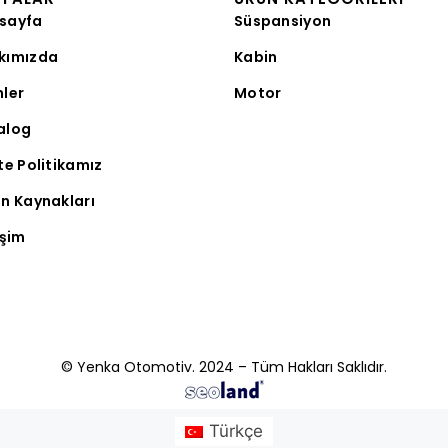
sayfa
Süspansiyon
kımızda
Kabin
nler
Motor
alog
te Politikamız
an Kaynakları
işim
© Yenka Otomotiv. 2024 – Tüm Hakları Saklıdır.
Türkçe