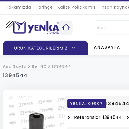
Hakkımızda
Tarihçe
Kalite Politikamız
İnsan Kaynak
ANASAYFA
ÜRÜN KATEGORILERIMIZ
Ana Sayfa
Ref NO
1394544
1394544
1394544
YENKA: 09507
Referanslar:
1394544