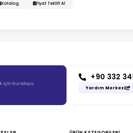
Katalog
Fiyat Teklifi Al
+90 332 34
 için buradayız.
Yardım Merkezi
YFALAR
ÜRÜN KATEGORILERI