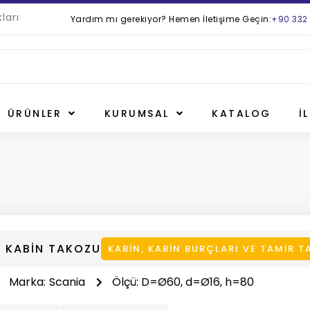
ları
Yardım mı gerekiyor? Hemen İletişime Geçin:
+90 332
ÜRÜNLER
KURUMSAL
KATALOG
İ
 KABİN TAKOZU
KABIN
,
KABIN BURÇLARI VE TAMIR T
Marka:
Scania
Ölçü: D=Ø60, d=Ø16, h=80