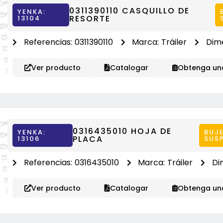
0311390110 CASQUILLO DE
YENKA:
RESORTE
13104
Referencias:
0311390110
Marca:
Tráiler
Dim
Ver producto
Catalogar
Obtenga una
0316435010 HOJA DE
YENKA:
BUJE
PLACA
13106
SUS
Referencias:
0316435010
Marca:
Tráiler
Di
Ver producto
Catalogar
Obtenga una