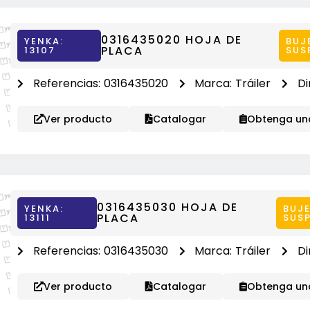
0316435020 HOJA DE
YENKA:
BUJ
PLACA
13107
SUS
Referencias:
0316435020
Marca:
Tráiler
Di
Ver producto
Catalogar
Obtenga una
0316435030 HOJA DE
YENKA:
BUJE
PLACA
13111
SUS
Referencias:
0316435030
Marca:
Tráiler
Di
Ver producto
Catalogar
Obtenga una