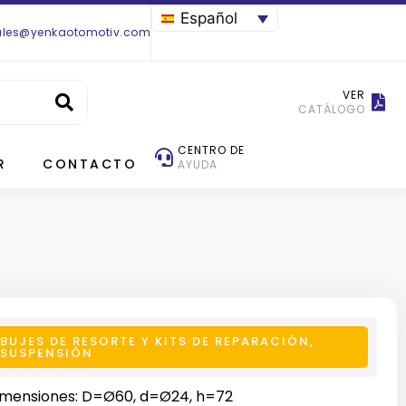
Español
ales@yenkaotomotiv.com
VER
CATÁLOGO
CENTRO DE
R
CONTACTO
AYUDA
BUJES DE RESORTE Y KITS DE REPARACIÓN
,
SUSPENSIÓN
imensiones: D=Ø60, d=Ø24, h=72