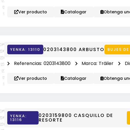
Ver producto
Catalogar
Obtenga una
0203143800 ARBUSTO
YENKA: 13110
BUJES DE
Referencias:
0203143800
Marca:
Tráiler
Di
Ver producto
Catalogar
Obtenga una
0203159800 CASQUILLO DE
YENKA:
RESORTE
13116