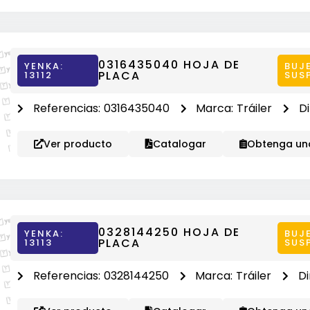
0316435040 HOJA DE
YENKA:
BUJ
PLACA
13112
SUS
Referencias:
0316435040
Marca:
Tráiler
D
Ver producto
Catalogar
Obtenga una
0328144250 HOJA DE
YENKA:
BUJ
PLACA
13113
SUS
Referencias:
0328144250
Marca:
Tráiler
Di