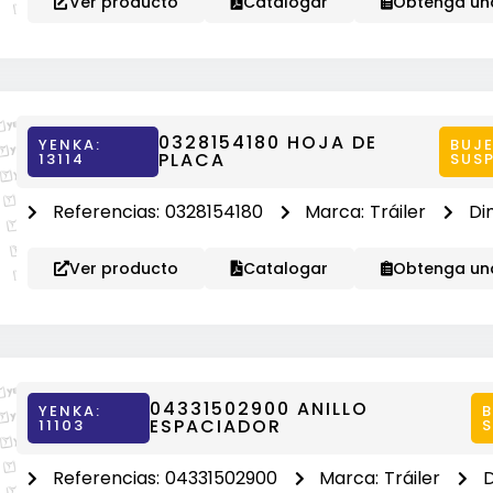
Ver producto
Catalogar
Obtenga una
0328154180 HOJA DE
YENKA:
BUJE
PLACA
13114
SUS
Referencias:
0328154180
Marca:
Tráiler
Di
Ver producto
Catalogar
Obtenga una
04331502900 ANILLO
YENKA:
B
ESPACIADOR
11103
Referencias:
04331502900
Marca:
Tráiler
D