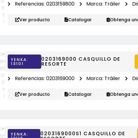
Referencias:
0203159800
Marca:
Tráiler
Di
Ver producto
Catalogar
Obtenga una
0203169000 CASQUILLO DE
YENKA:
RESORTE
13101
Referencias:
0203169000
Marca:
Tráiler
Di
Ver producto
Catalogar
Obtenga una
0203169000S1 CASQUILLO DE
YENKA: