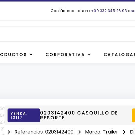
Contáctenos ahora:
+90 332 345 26 93
s
o
RODUCTOS
CORPORATIVA
CATALOGA
0203142400 CASQUILLO DE
YENKA:
RESORTE
13117
Referencias:
0203142400
Marca:
Tráiler
D