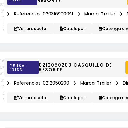
RESORTE
13115
Referencias:
0203169000S1
Marca:
Tráiler
Ver producto
Catalogar
Obtenga una
0212050200 CASQUILLO DE
YENKA:
RESORTE
13105
Referencias:
0212050200
Marca:
Tráiler
Di
Ver producto
Catalogar
Obtenga una